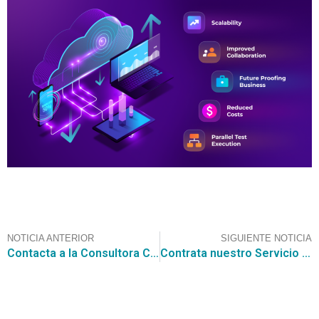
NOTICIA ANTERIOR
SIGUIENTE NOTICIA
Contacta a la Consultora CGCE para participar en la licitación de Pack buen dormir Pack bienestar, valorada en $25.699.287.600
Contrata nuestro Servicio de Búsqueda de Oportunidades de Negocios de CGCE, el cual encontró esta Consulta al Mercado (RFI), para las Obras de Conservación para Estadio Fiscal de Talca, para Mundial Sub 20 de fútbol.