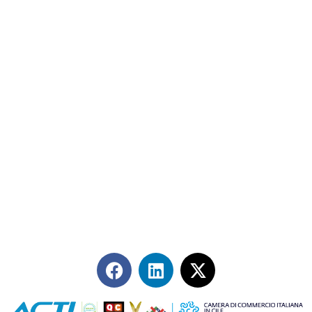
Contáctanos
+56 2 2464 2197
/ contacto@cgce.cl
Dirección
Los Ilanes 86B oficina 201, Las Condes, Santiago
CP: 7550000
Términos y Condiciones
Síguenos en redes sociales