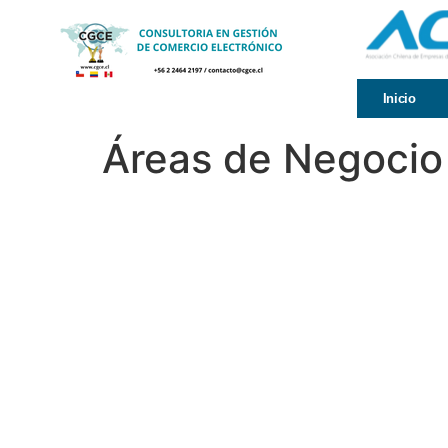
Inicio
Áreas de Negocio
Contáctanos
+56 2 2464 2197
/ contacto@cgce.cl
Dirección
Los Ilanes 86B oficina 201, Las Condes, Santiago
CP: 7550000
Términos y Condiciones