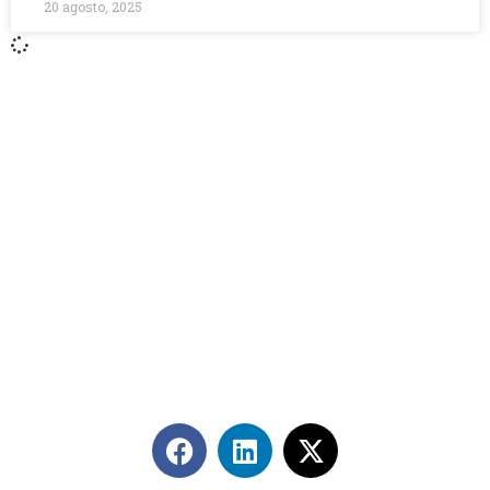
20 agosto, 2025
Contáctanos
+56 2 2464 2197
/ contacto@cgce.cl
Dirección
Los Ilanes 86B oficina 201, Las Condes, Santiago
CP: 7550000
Términos y Condiciones
Síguenos en redes sociales