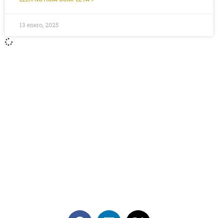
13 enero, 2025
Contáctanos
+56 2 2464 2197
/ contacto@cgce.cl
Dirección
Los Ilanes 86B oficina 201, Las Condes, Santiago
CP: 7550000
Términos y Condiciones
Síguenos en redes sociales