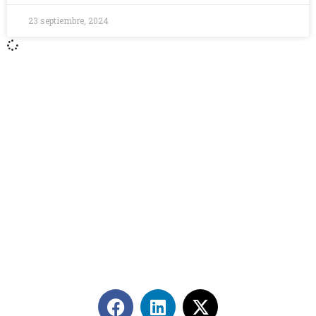
23 septiembre, 2024
Contáctanos
+56 2 2464 2197
/ contacto@cgce.cl
Dirección
Los Ilanes 86B oficina 201, Las Condes, Santiago
CP: 7550000
Términos y Condiciones
Síguenos en redes sociales