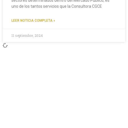
sectores determinados dentro del Mercado Público, es
uno de los tantos servicios que la Consultora CGCE
LEER NOTICIA COMPLETA »
11 septiembre, 2024
Contáctanos
+56 2 2464 2197
/ contacto@cgce.cl
Dirección
Los Ilanes 86B oficina 201, Las Condes, Santiago
CP: 7550000
Términos y Condiciones