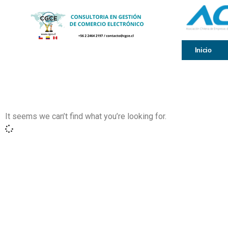
Inicio
It seems we can’t find what you’re looking for.
Contáctanos
+56 2 2464 2197
/ contacto@cgce.cl
Dirección
Los Ilanes 86B oficina 201, Las Condes, Santiago