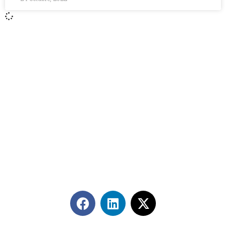
Contáctanos
+56 2 2464 2197
/ contacto@cgce.cl
Dirección
Los Ilanes 86B oficina 201, Las Condes, Santiago
CP: 7550000
Términos y Condiciones
Síguenos en redes sociales